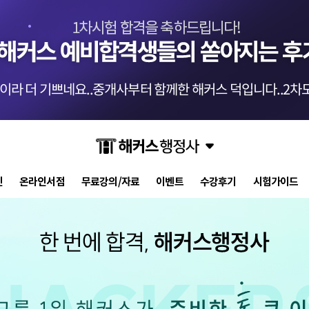
교수님들 덕분에 안
시험에 나올 핵심 
스 인강으로 평균 62점! 합격 하였습니다.
-
be***********y
격이었습니다. 교수님들 수고하셨습니다.
-
pi********g
결국 합격했습니다 
진
온라인서점
무료강의/자료
이벤트
수강후기
시험가이드
해커스 행정사 강사
교수님들 덕분에 안