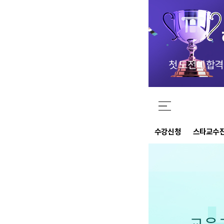
3개월만에 해커
드라마틱한 합
수강신청
스타교수