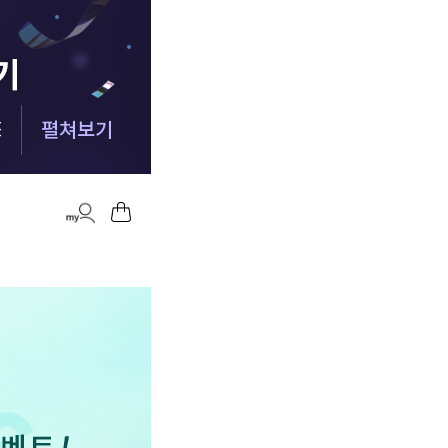
전하게 합격했습니다 :) 마킹실수를 10개넘게 해야 떨어질 점수네요 ㅎㅎㅎ
-
my*********6
올 4월부터 준비를 했던터라 자신도 없었는데 해커스와 함께해서인지 합격했습니다. 자격증 준비는 역시 해커스입니다.
-
fi*****3
첫 도전에 합격이라 더 기쁘네요..중개사부터 함께한 해커스 덕입니다..2차도 한번에 가즈아!!
-
mp****8
펼쳐보기
위주로 정리해주신 덕분에 짧은 2.5개월의 시간 동안 효율을 극대화할 수 있었습니다.
-
sa***5
기적적으로 몇몇문제에서 송상호 선생님의 음성지원되서 바로 문제 풀이가 가능했어요 송상호 선생님 감사합니다!!
-
ee*******0
솔직히 말씀드리면 민법 양기백교수님 아니였으면 무조건 떨어졌는데 덕분에 합격했습니다^^
-
kw*********5
님들의 커리큘럼대로 빠짐없이 그대로 따라갔더니 무난하게 합격점수가 나온거같아서 다행입니다.
-
ic*****3
강의만 들어도 합격될 정도로 강력 추천합니다. 포인트를 잘 잡아서 강의하셔서 학습 시간 효율성 가장 좋은 강의입니다.
-
da*****8
전하게 합격했습니다 :) 마킹실수를 10개넘게 해야 떨어질 점수네요 ㅎㅎㅎ
-
my*********6
올 4월부터 준비를 했던터라 자신도 없었는데 해커스와 함께해서인지 합격했습니다. 자격증 준비는 역시 해커스입니다.
-
fi*****3