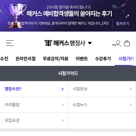
교수님들 덕분에 안전하게 합격했습니다 :) 마킹실수를 10개넘게 해야 떨어질 점수네요 ㅎㅎㅎ
-
올 4월부터 준비를 했던터라 자신도 없었는데 해커스와 함께해서인지 합격했습니다. 자격증 준비는 역시 해커스입니다.
첫 도전에 합격이라 더 기쁘네요..중개사부터 함께한 해커스 덕입니다..2차도 한번에 가즈아!!
-
m
펼쳐보기
시험에 나올 핵심 위주로 정리해주신 덕분에 짧은 2.5개월의 시간 동안 효율을 극대화할 수 있었습니다.
기적적으로 몇몇문제에서 송상호 선생님의 음성지원되서 바로 문제 풀이가 가능했어요 송상호 선생님 감사합니다!!
3개월만에 해커스 인강으로 평균 62점! 합격 하였습니다.
-
be***********y
드라마틱한 합격이었습니다. 교수님들 수고하셨습니다.
-
pi********g
결국 합격했습니다 솔직히 말씀드리면 민법 양기백교수님 아니였으면 무조건 떨어졌는데 덕분에 합격했습니다^^
해커스 행정사 강사님들의 커리큘럼대로 빠짐없이 그대로 따라갔더니 무난하게 합격점수가 나온거같아서 다행입니다.
교수진
온라인서점
무료강의/자료
이벤트
수강후기
시험가이
강의만 들어도 합격될 정도로 강력 추천합니다. 포인트를 잘 잡아서 강의하셔서 학습 시간 효율성 가장 좋은 강의입니다.
교수님들 덕분에 안전하게 합격했습니다 :) 마킹실수를 10개넘게 해야 떨어질 점수네요 ㅎㅎㅎ
-
올 4월부터 준비를 했던터라 자신도 없었는데 해커스와 함께해서인지 합격했습니다. 자격증 준비는 역시 해커스입니다.
시험가이드
행정사란?
시험정보
커리큘럼
수험뉴스
모집요강