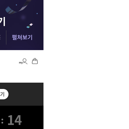
전하게 합격했습니다 :) 마킹실수를 10개넘게 해야 떨어질 점수네요 ㅎㅎㅎ
-
my*********6
올 4월부터 준비를 했던터라 자신도 없었는데 해커스와 함께해서인지 합격했습니다. 자격증 준비는 역시 해커스입니다.
-
fi*****3
첫 도전에 합격이라 더 기쁘네요..중개사부터 함께한 해커스 덕입니다..2차도 한번에 가즈아!!
-
mp****8
펼쳐보기
위주로 정리해주신 덕분에 짧은 2.5개월의 시간 동안 효율을 극대화할 수 있었습니다.
-
sa***5
기적적으로 몇몇문제에서 송상호 선생님의 음성지원되서 바로 문제 풀이가 가능했어요 송상호 선생님 감사합니다!!
-
ee*******0
솔직히 말씀드리면 민법 양기백교수님 아니였으면 무조건 떨어졌는데 덕분에 합격했습니다^^
-
kw*********5
님들의 커리큘럼대로 빠짐없이 그대로 따라갔더니 무난하게 합격점수가 나온거같아서 다행입니다.
-
ic*****3
강의만 들어도 합격될 정도로 강력 추천합니다. 포인트를 잘 잡아서 강의하셔서 학습 시간 효율성 가장 좋은 강의입니다.
-
da*****8
전하게 합격했습니다 :) 마킹실수를 10개넘게 해야 떨어질 점수네요 ㅎㅎㅎ
-
my*********6
올 4월부터 준비를 했던터라 자신도 없었는데 해커스와 함께해서인지 합격했습니다. 자격증 준비는 역시 해커스입니다.
-
fi*****3
12
: